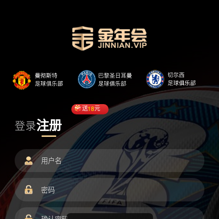
送
18
元
注册
登录