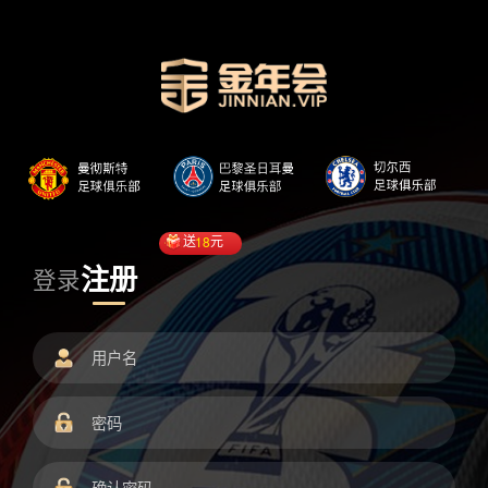
送
18
元
注册
登录