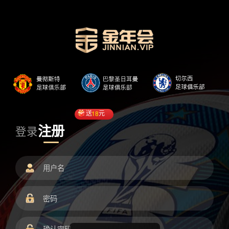
送
18
元
注册
登录