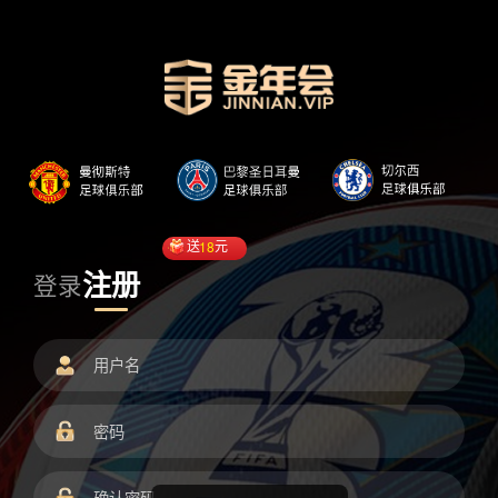
送
18
元
注册
登录