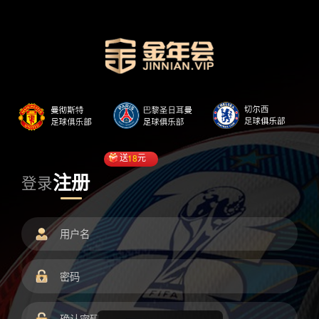
送
18
元
注册
登录